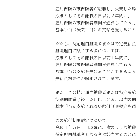
雇用保険の被保険者が離職し、失業した場
原則としてその離職の日以前２年間に、
雇用保険の被保険者期間が通算して12カ
基本手当（失業手当）の支給を受けること
ただし、特定理由離職者または特定受給資
離職理由に該当する者については、
原則としてその離職の日以前１年間に、
雇用保険の被保険者期間が通算して６カ月
基本手当の支給を受けることができるよう
受給資格要件が緩和されています。
また、この特定理由離職者または特定受給
待期期間満了後１カ月以上２カ月以内の期
基本手当が支給されない給付制限規定も
この給付制限規定について、
令和４年５月１日以降に、次のような離職
特定理由離職者となる者に該当することに