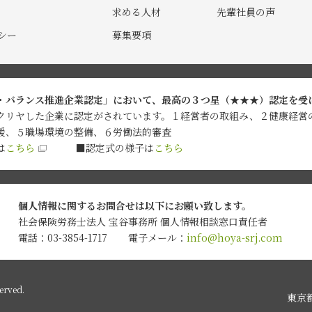
求める人材
先輩社員の声
シー
募集要項
・バランス推進企業認定」において、最高の３つ星（★★★）認定を受
クリヤした企業に認定がされています。１経営者の取組み、２健康経営
援、５職場環境の整備、６労働法的審査
は
こちら
■認定式の様子は
こちら
個人情報に関するお問合せは
以下にお願い致します。
社会保険労務士法人 宝谷事務所
個人情報相談窓口責任者
電話：03-3854-1717
電子メール：
info@hoya-srj.com
rved.
東京都