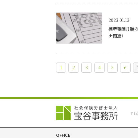
2023.01.13
標準報酬月額
ナ関連）
1
2
3
4
5
6
〒12
OFFICE