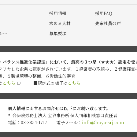
採用情報
採用FAQ
求める人材
先輩社員の声
シー
募集要項
・バランス推進企業認定」において、最高の３つ星（★★★）認定を受
クリヤした企業に認定がされています。１経営者の取組み、２健康経営
援、５職場環境の整備、６労働法的審査
は
こちら
■認定式の様子は
こちら
個人情報に関するお問合せは
以下にお願い致します。
社会保険労務士法人 宝谷事務所
個人情報相談窓口責任者
電話：03-3854-1717
電子メール：
info@hoya-srj.com