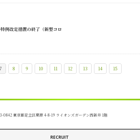
の特例改定措置の終了（新型コロ
7
8
9
10
11
12
13
14
15
3-0842 東京都足立区栗原 4-8-19
ライオンズガーデン西新井 1階
RECRUIT